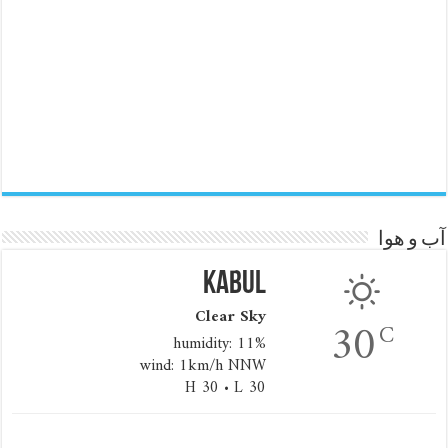
آب و هوا
Kabul
Clear Sky
30
C
humidity: 11%
wind: 1km/h NNW
H 30 • L 30