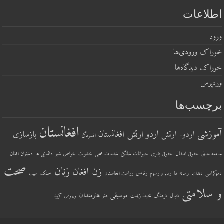
اطلاعات
ورود
خوراک ورودی‌ها
خوراک دیدگاه‌ها
وردپرس
برچسب‌ها
افغانستان
آموزشی
اردو ارتش افغانستان
اردو- ارتش
بازسازی
افسردگی
جامعه مدنی
حقوق اطفال
حقوق بشری
حیوانات خانگی
خدمات صحی
خشونت
خواص شیر
دانستنی ها
دختران افغان
صحت
زنان
زن افغان
دموکراسی
دندانها
رسانه ها
رسم و رسوم
رقاص
زراعت افغانستان
سمنک
سیب
و سلامتی
موسیقی
هنرمندان
فتبال
فرهنگ
محیط زیست
هنر
ویروس کرونا