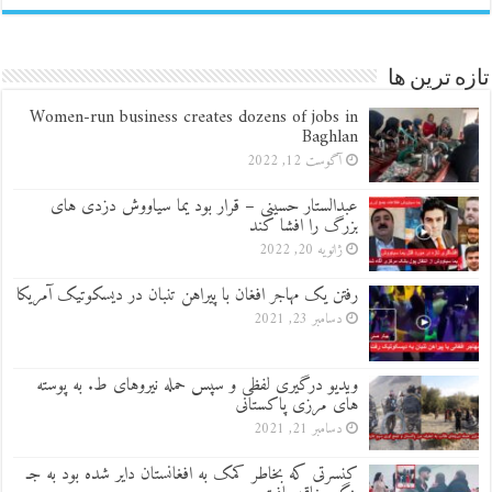
تازه ترین ها
Women-run business creates dozens of jobs in
Baghlan
آگوست 12, 2022
عبدالستار حسینی – قرار بود یما سیاووش دزدی های
بزرگ را افشا کند
ژانویه 20, 2022
رفتن یک مهاجر افغان با پیراهن تنبان در دیسکوتیک آمریکا
دسامبر 23, 2021
ویدیو درگیری لفظی و سپس حمله نیروهای ط. به پوسته
های مرزی پاکستانی
دسامبر 21, 2021
کنسرتی که بخاطر کمک به افغانستان دایر شده بود به جـ