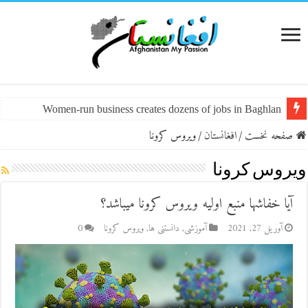
Women-run business creates dozens of jobs in Baghlan
صفحه نخست
/
افغانستان
/
ویروس کرونا
ویروس کرونا
آیا خفاشها منبع اولیه ویروس کرونا میباشد؟
آوریل 27, 2021
آموزشی
,
دانستنی ها
,
ویروس کرونا
0