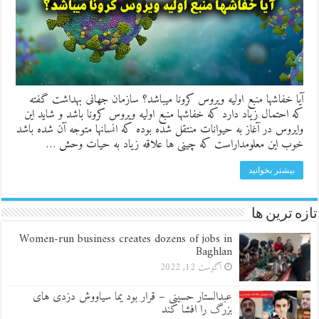
آیا خفاشها منبع اولیه ویروس کرونا میباشد؟ سازمان جهانی بهداشت گفته
که احتمال زیاد دارد که خفاشها منبع اولیه ویروس کرونا باشد و شاید این
وایروس در آغاز به حیوانات منتقل شده بوده که انسانها متوجه آن شده باشد
خوب این معلومدار‌است که چینی ها علاقه زیاد به حیات وحش …
بیشتر بخوانید
تازه ترین ها
Women-run business creates dozens of jobs in
Baghlan
آگوست 12, 2022
عبدالستار حسینی – قرار بود یما سیاووش دزدی های
بزرگ را افشا کند