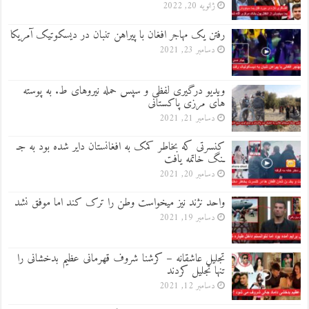
ژانویه 20, 2022
رفتن یک مهاجر افغان با پیراهن تنبان در دیسکوتیک آمریکا
دسامبر 23, 2021
ویدیو درگیری لفظی و سپس حمله نیروهای ط. به پوسته
های مرزی پاکستانی
دسامبر 21, 2021
کنسرتی که بخاطر کمک به افغانستان دایر شده بود به جـ
ـنگ خاتمه یافت
دسامبر 20, 2021
واحد نژند نیز میخواست وطن را ترک کند اما موفق نشد
دسامبر 19, 2021
تجلیل عاشقانه – کرشنا شروف قهرمانی عظیم بدخشانی را
تنها تجلیل کردند
دسامبر 12, 2021