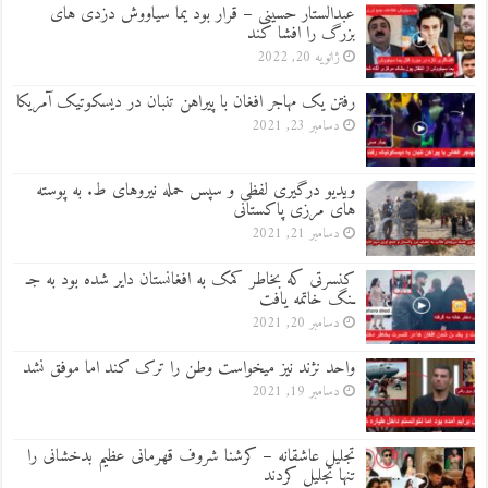
عبدالستار حسینی – قرار بود یما سیاووش دزدی های
بزرگ را افشا کند
ژانویه 20, 2022
رفتن یک مهاجر افغان با پیراهن تنبان در دیسکوتیک آمریکا
دسامبر 23, 2021
ویدیو درگیری لفظی و سپس حمله نیروهای ط. به پوسته
های مرزی پاکستانی
دسامبر 21, 2021
کنسرتی که بخاطر کمک به افغانستان دایر شده بود به جـ
ـنگ خاتمه یافت
دسامبر 20, 2021
واحد نژند نیز میخواست وطن را ترک کند اما موفق نشد
دسامبر 19, 2021
تجلیل عاشقانه – کرشنا شروف قهرمانی عظیم بدخشانی را
تنها تجلیل کردند