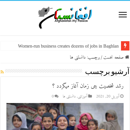
Women-run business creates dozens of jobs in Baghlan
صفحه نخست
/
برچسب:
دانستنی ها
آرشیو برچسب
رشد شخصیت چی زمان آغاز میگردد ؟
آوریل 20, 2021
آموزشی
,
دانستنی ها
0