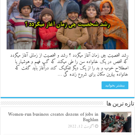
رشد شخصیت چی زمان آغاز میگردد ؟ رشد و شخصیت از زمانی آغاز میگردد
که شخص در یک خانواده سن را طی میکند که گپ فهم و هوشیار یا
اصطلاح خوب و بد را از یک دیگر تفکیک کند درآغاز باید گفت که
خانواده بهترین مکان برای شروع زنده گی …
بیشتر بخوانید
تازه ترین ها
Women-run business creates dozens of jobs in
Baghlan
آگوست 12, 2022