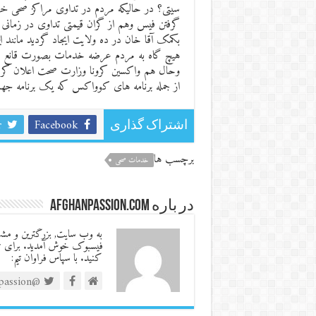
سیتی؟ در حالیکه مردم در تداوی مراکز صحی ‌خص
بکمک آقا خان در ده ولایت ایجاد گردید مانند ‌
هیچ گاه به مردم عرضه خدمات بصورت قانع ک
وحال ‌هم واکسین ‌کرونا وزارت صحت اعلان کر
از جمله برنامه های کوواکس که یک برنامه جهان
r
Facebook
اشتراک گذاری
برچسب ها
خدمات صحی
در باره AfghanPassion.com
فیسبوک خوش آمدید. برای تب
کنید. با سپاس فراوان تیم:
@afghanpassion