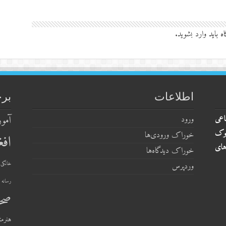
ه باید
وارد بشوید
.
اطلاعات
بر
اعی
آمو
ورود
وک
خوراک ورودی‌ها
افغ
های
خوراک دیدگاه‌ها
خانگی
وردپرس
رسانه 
صح
هنرمن