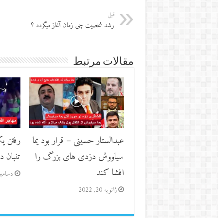
قبلی
رشد شخصیت چی زمان آغاز میگردد ؟
مقالات مرتبط
عبدالستار حسینی – قرار بود یما
رفتن یک
سیاووش دزدی های بزرگ را
تنبان 
افشا کند
دسامبر 23, 1
ژانویه 20, 2022