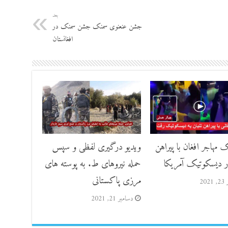
بعد
جشن عنعنوی ‌سمنک ‌‌جشن سمنک در
افغانستان
 مهاجر افغان با پیراهن
ویدیو درگیری لفظی و سپس
در دیسکوتیک آمریکا
حمله نیروهای ط. به پوسته های
مرزی پاکستانی
202
دسامبر 21, 2021