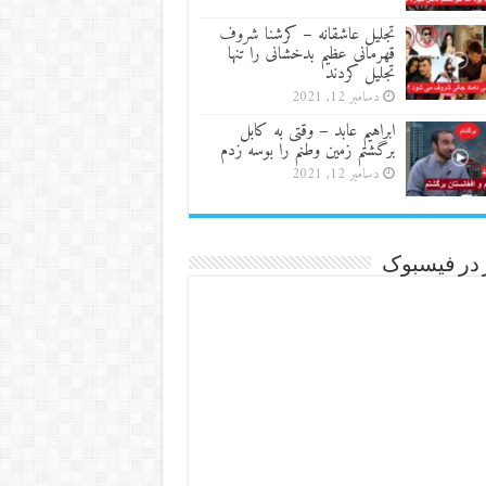
تجلیل عاشقانه – کرشنا شروف
قهرمانی عظیم بدخشانی را تنها
تجلیل کردند
دسامبر 12, 2021
ابراهیم عابد – وقتی به کابل
برگشتم زمین وطنم را بوسه زدم
دسامبر 12, 2021
 در فیسبوک