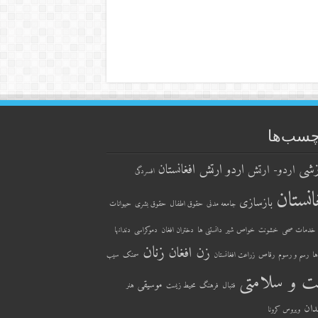
چسب‌ها
زشی
اردو ارتش افغانستان
اردو- ارتش
افسردگی
انستان
بازسازی
جامعه مدنی
حقوق اطفال
حقوق بشری
حیوانات
خدمات صحی
خشونت
خواص شیر
دانستنی ها
دختران افغان
دموکراسی
دندانها
زنان
زن افغان
ها
رسم و رسوم
رقاص
زراعت افغانستان
سمنک
سیب
ت و سلامتی
موسیقی
فتبال
فرهنگ
محیط زیست
هنر
دان
ویروس کرونا