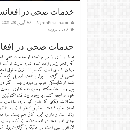
خدمات صحی ‌در افغانس
AfghanPassion.com
آوریل 20, 2021
2,280 بازدیدها
خدمات صحی ‌در افغا
تعداد زیادی از مردم همیشه از خدمات صحی شک
که بخاطر بزنس ‌ایجاد شده اند به ندرت توانست
میکنن کسانی است که به پایان ترین حقوق استخ
شخصی فرا گرفته اند پول پرداخته تحصیل کرده 
شده از شایستگی خوب برخوردار نیست کمتر در
پول زیاد اخذ میکنند وچون عدم تداوی درست در
خود مراجعه کنند, با وجود پیشرفت تکنولوژی د
مشکلات دیگری که دامن گیر مردم ما است نبود
اصلا اجازه نمیدهند خانم ویادختر شان نزد داک
زنان است و دارای تجربه کافی هم نیست‌ مراج
جدی نماید فعلا در افغانستان مسله کرونا وتس
لابراتوار سیتی است در حالیکه با گرانترین پول 