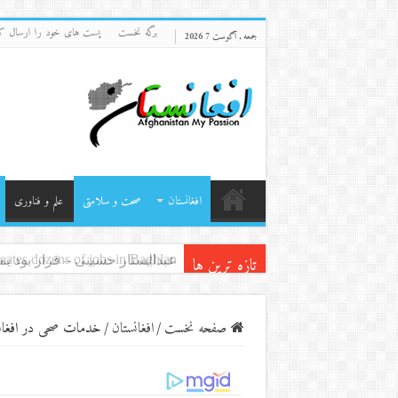
برگه نخست
پست های خود را ارسال ک
جمعه , آگوست 7 2026
افغانستان
صحت و سلامتی
علم و فناوری
تازه ترین ها
عبدالستار حسینی – قرار بود ی
صفحه نخست
/
افغانستان
/
خدمات صحی ‌در افغان