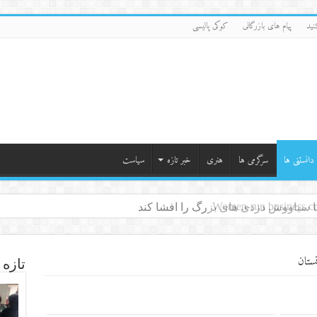
نید
پیام های بازرگانی
کوکی پالیسی
دانستنی ها
سرگرمی ها
هنری
خبر تازه
سیاست
ما سیاووش دزدی های بزرگ را افشا کند
ستان
تازه 