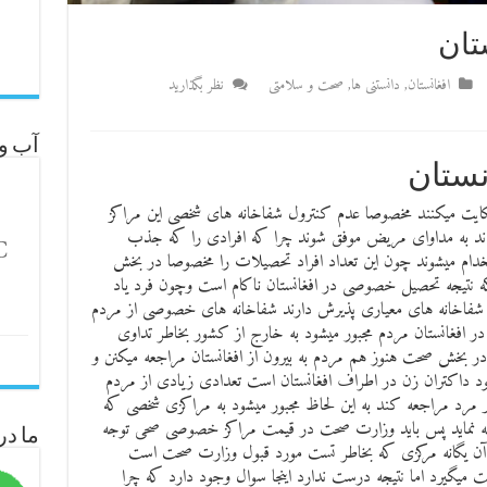
تان
افغانستان
,
دانستنی ها
,
صحت و سلامتی
نظر بگذارید
آب و 
نستان
ایت میکنند مخصوصا عدم کنترول شفاخانه های شخصی این مراکز
ه اند به مداوای مریض موفق شوند چرا که افرادی را که جذب
C
دام میشوند چون این تعداد افراد تحصیلات را مخصوصا در بخش
که نتیجه تحصیل خصوصی در افغانستان ناکام است وچون فرد یاد
 شفاخانه های معیاری پذیرش دارند شفاخانه های خصوصی از مردم
 افغانستان مردم مجبور میشود به خارج از کشور بخاطر تداوی
ر بخش صحت هنوز هم مردم به بیرون از افغانستان مراجعه میکنن و
 داکتران زن در اطراف ‌افغانستان است تعدادی زیادی از مردم
تر مرد مراجعه کند به این لحاظ مجبور میشود به مراکزی شخصی که
عه نماید پس باید وزارت صحت در قیمت مراکز خصوصی صحی‌ توجه
ما در
ت آن یگانه مرکزی که بخاطر تست مورد قبول وزارت صحت است
تست میگیرد اما نتیجه درست ندارد اینجا سوال وجود دارد که چرا