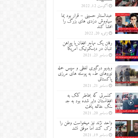
آگوست 12, 2022
عبدالستار حسینی – قرار بود یما
سیاووش دزدی های بزرگ را
افشا کند
ژانویه 20, 2022
رفتن یک مهاجر افغان با پیراهن
تنبان در دیسکوتیک آمریکا
دسامبر 23, 2021
ویدیو درگیری لفظی و سپس حمله
نیروهای ط. به پوسته های مرزی
پاکستانی
دسامبر 21, 2021
کنسرتی که بخاطر کمک به
افغانستان دایر شده بود به جـ
ـنگ خاتمه یافت
دسامبر 20, 2021
واحد نژند نیز میخواست وطن را
ترک کند اما موفق نشد
دسامبر 19, 2021