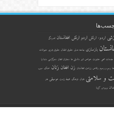
چسب‌ها
زشی
اردو ارتش افغانستان
اردو- ارتش
افسردگی
انستان
بازسازی
جامعه مدنی
حقوق اطفال
حقوق بشری
حیوانات
خدمات صحی
خشونت
خواص شیر
دانستنی ها
دختران افغان
دموکراسی
دندانها
زنان
زن افغان
ها
رسم و رسوم
رقاص
زراعت افغانستان
سمنک
سیب
ت و سلامتی
موسیقی
فتبال
فرهنگ
محیط زیست
هنر
دان
ویروس کرونا
Blog by
Afghanistan My Passion
| Designed w