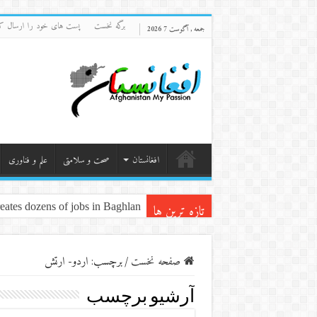
برگه نخست
پست های خود را ارسال ک
جمعه , آگوست 7 2026
افغانستان
صحت و سلامتی
علم و فناوری
تازه ترین ها
ates dozens of jobs in Baghlan
صفحه نخست
/
برچسب:
اردو- ارتش
آرشیو برچسب