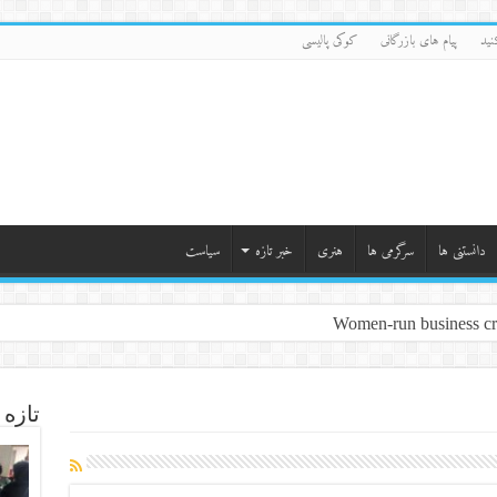
نید
پیام های بازرگانی
کوکی پالیسی
دانستنی ها
سرگرمی ها
هنری
خبر تازه
سیاست
Women-run business cre
تازه 