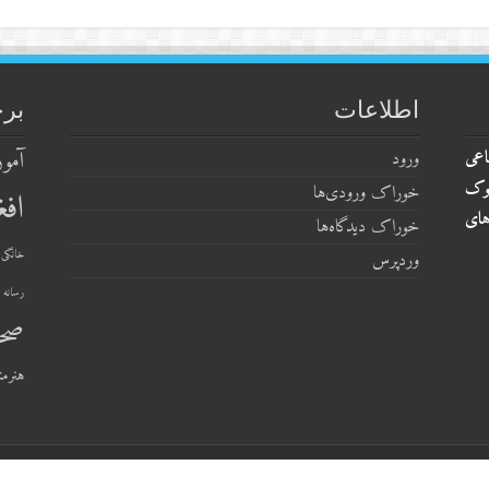
اطلاعات
بر
اعی
آمو
ورود
وک
خوراک ورودی‌ها
افغ
های
خوراک دیدگاه‌ها
خانگی
وردپرس
رسانه 
صح
هنرمن
ith
by
AFGHAN1.COM