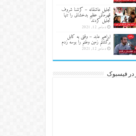
تجلیل عاشقانه – کرشنا شروف
قهرمانی عظیم بدخشانی را تنها
تجلیل کردند
دسامبر 12, 2021
ابراهیم عابد – وقتی به کابل
برگشتم زمین وطنم را بوسه زدم
دسامبر 12, 2021
 در فیسبوک