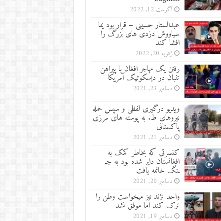
آگوست 12, 2022
عبدالستار حسینی – قرار بود یما
سیاووش دزدی های بزرگ را
افشا کند
ژانویه 20, 2022
رفتن یک مهاجر افغان با پیراهن
تنبان در دیسکوتیک آمریکا
دسامبر 23, 2021
ویدیو درگیری لفظی و سپس حمله
نیروهای ط. به پوسته های مرزی
پاکستانی
دسامبر 21, 2021
کنسرتی که بخاطر کمک به
افغانستان دایر شده بود به جـ
ـنگ خاتمه یافت
دسامبر 20, 2021
واحد نژند نیز میخواست وطن را
ترک کند اما موفق نشد
دسامبر 19, 2021