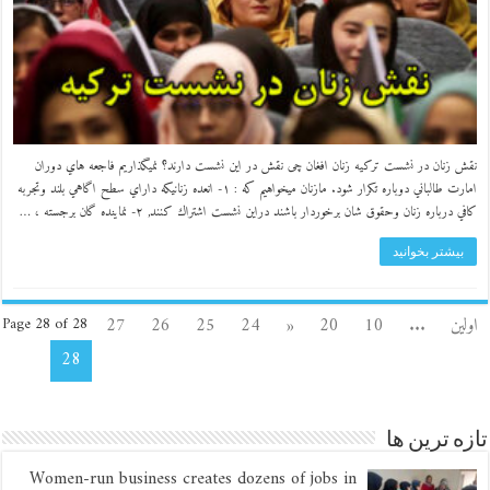
نقش زنان در نشست ترکیه زنان افغان چی نقش در این نشست دارند؟ نميگذاريم فاجعه هاي دوران
امارت طالباني دوباره تكرار شود. مازنان ميخواهيم كه : ١- انعده زنانيكه داراي سطح اگاهي بلند وتجربه
كافي درباره زنان وحقوق شان برخوردار باشند دراين نشست اشتراك كنند, ٢- نماينده گان برجسته ، …
بیشتر بخوانید
اولین
...
10
20
«
24
25
26
27
Page 28 of 28
28
تازه ترین ها
Women-run business creates dozens of jobs in