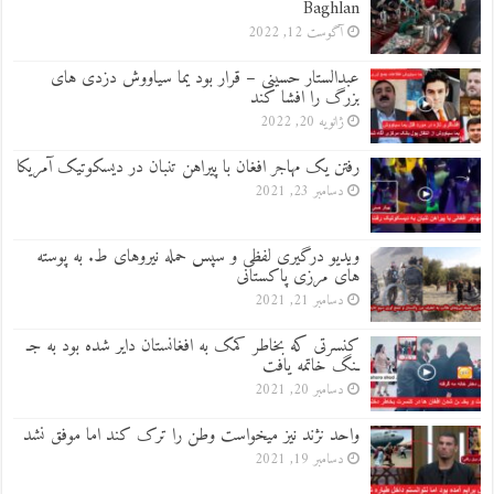
Baghlan
آگوست 12, 2022
عبدالستار حسینی – قرار بود یما سیاووش دزدی های
بزرگ را افشا کند
ژانویه 20, 2022
رفتن یک مهاجر افغان با پیراهن تنبان در دیسکوتیک آمریکا
دسامبر 23, 2021
ویدیو درگیری لفظی و سپس حمله نیروهای ط. به پوسته
های مرزی پاکستانی
دسامبر 21, 2021
کنسرتی که بخاطر کمک به افغانستان دایر شده بود به جـ
ـنگ خاتمه یافت
دسامبر 20, 2021
واحد نژند نیز میخواست وطن را ترک کند اما موفق نشد
دسامبر 19, 2021