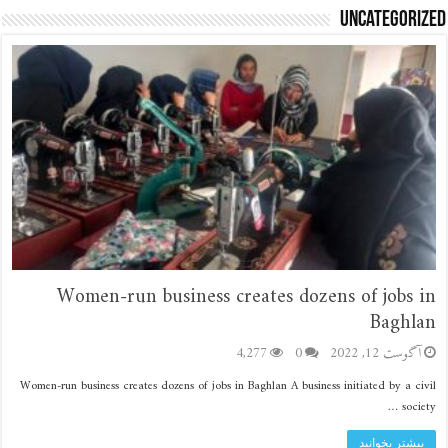
Uncategorized
Women-run business creates dozens of jobs in
Baghlan
آگوست 12, 2022
0
4,277
Women-run business creates dozens of jobs in Baghlan A business initiated by a civil
society …
بیشتر بخوانید