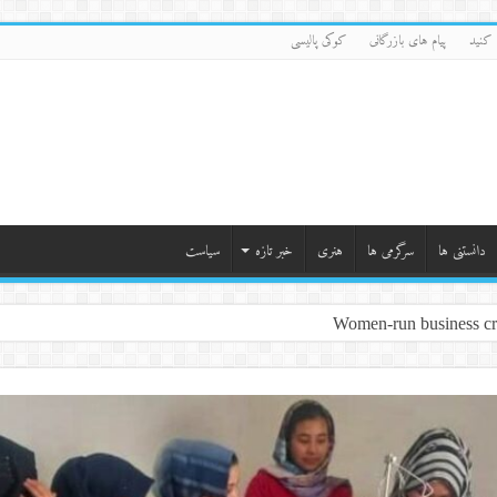
کنید
پیام های بازرگانی
کوکی پالیسی
دانستنی ها
سرگرمی ها
هنری
خبر تازه
سیاست
Women-run business cre