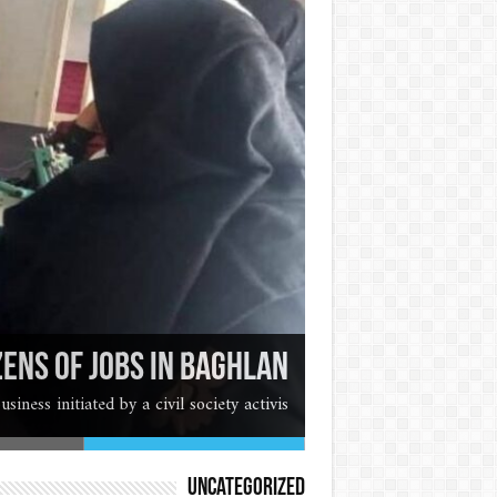
زنان نظامی دولت 
افسردگی چیست؟
تعریق زیاد و درمان
فواید پوست سیب ب
اقتصادی ما خراب و 
ens of jobs in Baghlan
ess initiated by a civil society activis…
Uncategorized