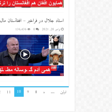
استاد جلال در فراخبر – افغانستان ما
نوامبر 20, 2021
0
136,436
10
اولین
...
«
8
9
11
2