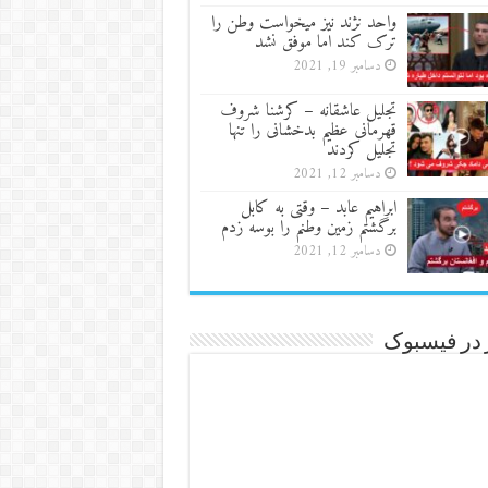
واحد نژند نیز میخواست وطن را
ترک کند اما موفق نشد
دسامبر 19, 2021
تجلیل عاشقانه – کرشنا شروف
قهرمانی عظیم بدخشانی را تنها
تجلیل کردند
دسامبر 12, 2021
ابراهیم عابد – وقتی به کابل
برگشتم زمین وطنم را بوسه زدم
دسامبر 12, 2021
 در فیسبوک