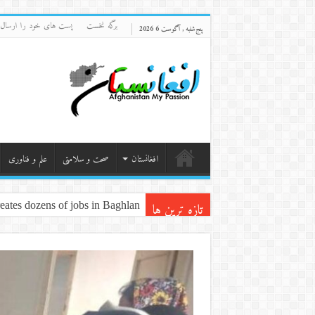
برگه نخست
پست های خود را ارسال 
پنج‌شنبه , آگوست 6 2026
افغانستان
صحت و سلامتی
علم و فناوری
تازه ترین ها
ates dozens of jobs in Baghlan