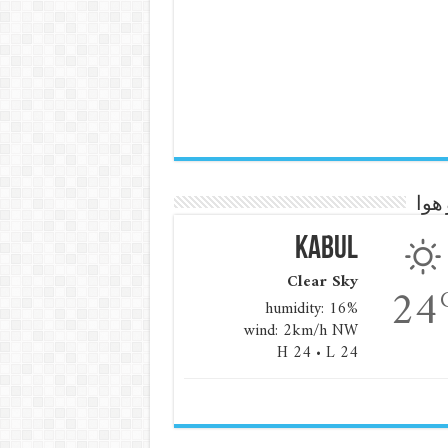
هوا
Kabul
Clear Sky
24
humidity: 16%
wind: 2km/h NW
H 24 • L 24