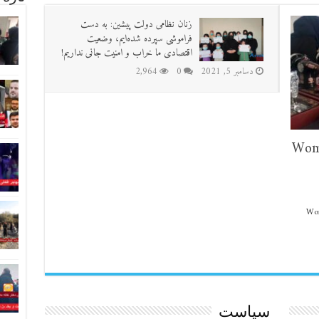
زنان نظامی دولت پیشین: به دست
فراموشی سپرده شده‌ایم، وضعیت
اقتصادی ما خراب و امنیت جانی نداریم!
دسامبر 5, 2021
0
2,964
Wome
Wom
سیاست