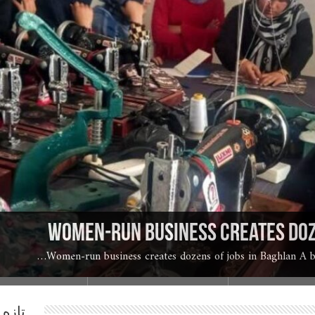
پیشین: به دست فراموشی سپرده 
 های خانگی
رای سلامتی!
امنیت جانی نداریم!
Women-run business creates doz
Women-run business creates dozens of jobs in Baghlan A busin
تازه 