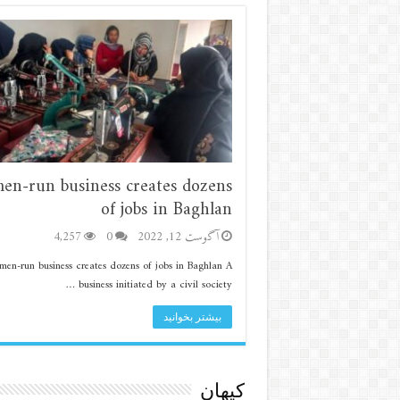
n-run business creates dozens
of jobs in Baghlan
آگوست 12, 2022
0
4,257
en-run business creates dozens of jobs in Baghlan A
business initiated by a civil society …
بیشتر بخوانید
کیهان