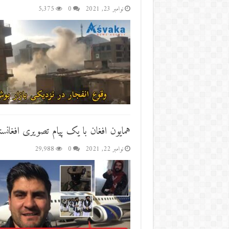
نوامبر 23, 2021
0
5,375
همایون افغان با یک پیام تصویری افغان
نوامبر 22, 2021
0
29,988