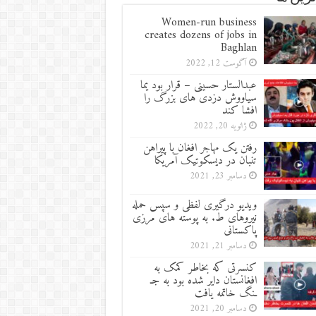
Women-run business
creates dozens of jobs in
Baghlan
آگوست 12, 2022
عبدالستار حسینی – قرار بود یما
سیاووش دزدی های بزرگ را
افشا کند
ژانویه 20, 2022
رفتن یک مهاجر افغان با پیراهن
تنبان در دیسکوتیک آمریکا
دسامبر 23, 2021
ویدیو درگیری لفظی و سپس حمله
نیروهای ط. به پوسته های مرزی
پاکستانی
دسامبر 21, 2021
کنسرتی که بخاطر کمک به
افغانستان دایر شده بود به جـ
ـنگ خاتمه یافت
دسامبر 20, 2021