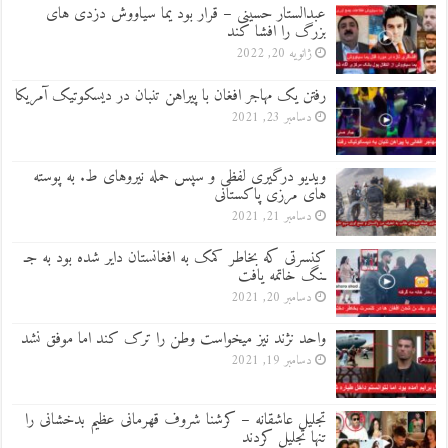
عبدالستار حسینی – قرار بود یما سیاووش دزدی های
بزرگ را افشا کند
ژانویه 20, 2022
رفتن یک مهاجر افغان با پیراهن تنبان در دیسکوتیک آمریکا
دسامبر 23, 2021
ویدیو درگیری لفظی و سپس حمله نیروهای ط. به پوسته
های مرزی پاکستانی
دسامبر 21, 2021
کنسرتی که بخاطر کمک به افغانستان دایر شده بود به جـ
ـنگ خاتمه یافت
دسامبر 20, 2021
واحد نژند نیز میخواست وطن را ترک کند اما موفق نشد
دسامبر 19, 2021
تجلیل عاشقانه – کرشنا شروف قهرمانی عظیم بدخشانی را
تنها تجلیل کردند