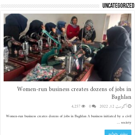
Uncategorized
Women-run business creates dozens of jobs in
Baghlan
آگوست 12, 2022
0
4,257
Women-run business creates dozens of jobs in Baghlan A business initiated by a civil
society …
بیشتر بخوانید