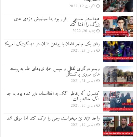
آگوست 12, 2022
عبدالستار حسینی – قرار بود یما سیاووش دزدی های
بزرگ را افشا کند
ژانویه 20, 2022
رفتن یک مهاجر افغان با پیراهن تنبان در دیسکوتیک آمریکا
دسامبر 23, 2021
ویدیو درگیری لفظی و سپس حمله نیروهای ط. به پوسته
های مرزی پاکستانی
دسامبر 21, 2021
کنسرتی که بخاطر کمک به افغانستان دایر شده بود به جـ
ـنگ خاتمه یافت
دسامبر 20, 2021
واحد نژند نیز میخواست وطن را ترک کند اما موفق نشد
دسامبر 19, 2021