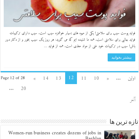
فواید پوست سیب برای سلامتی! یکی از میوه های بسیار خوشمزه سیب است. سیب دارای ترکیبات
فواید جالبی برای سلامتی است. همه ما شنیده ایم که می گوید: هر روز یک سیب بخور و از دکتر دور
باش! سیب در ترکیبات خود غنی از مواد مغذی است. همه از فواید …
بیشتر بخوانید
12
اولین
...
«
10
11
13
14
»
Page 12 of 28
...
20
آخر
تازه ترین ها
Women-run business creates dozens of jobs in
Baghlan