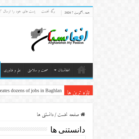
برگه نخست
پست های خود را ارسال ک
جمعه , آگوست 7 2026
افغانستان
صحت و سلامتی
علم و فناوری
تازه ترین ها
ates dozens of jobs in Baghlan
صفحه نخست
/
دانستنی ها
دانستنی ها