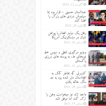
آگوست 12, 2022
عبدالستار حسینی – قرار بود یما
سیاووش دزدی های بزرگ را
افشا کند
ژانویه 20, 2022
رفتن یک مهاجر افغان با پیراهن
تنبان در دیسکوتیک آمریکا
دسامبر 23, 2021
ویدیو درگیری لفظی و سپس حمله
نیروهای ط. به پوسته های مرزی
پاکستانی
دسامبر 21, 2021
کنسرتی که بخاطر کمک به
افغانستان دایر شده بود به جـ
ـنگ خاتمه یافت
دسامبر 20, 2021
واحد نژند نیز میخواست وطن را
ترک کند اما موفق نشد
دسامبر 19, 2021