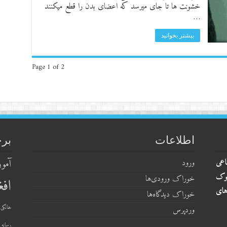
خشونت ها تا جای میرسد که اعضای بدن را قطع میکنند
…
بیشتر بخوانید
Page 1 of 2
اطلاعات
بر
اعی
آمو
ورود
وک
خوراک ورودی‌ها
افغ
های
خوراک دیدگاه‌ها
خانگی
وردپرس
رسانه 