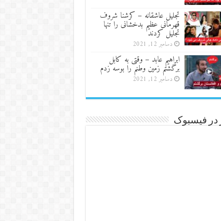
تجلیل عاشقانه – کرشنا شروف
قهرمانی عظیم بدخشانی را تنها
تجلیل کردند
دسامبر 12, 2021
ابراهیم عابد – وقتی به کابل
برگشتم زمین وطنم را بوسه زدم
دسامبر 12, 2021
 در فیسبوک