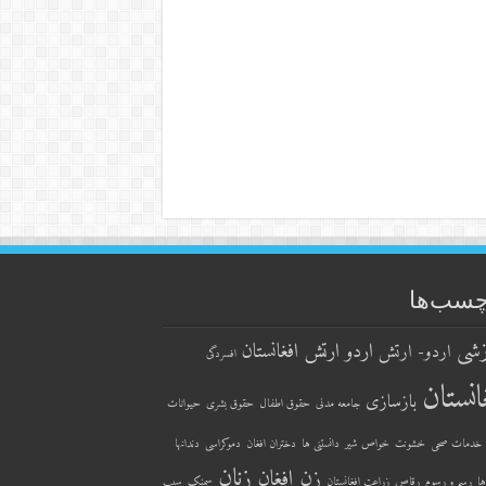
چسب‌ها
زشی
اردو ارتش افغانستان
اردو- ارتش
افسردگی
انستان
بازسازی
جامعه مدنی
حقوق اطفال
حقوق بشری
حیوانات
خدمات صحی
خشونت
خواص شیر
دانستنی ها
دختران افغان
دموکراسی
دندانها
زنان
زن افغان
ها
رسم و رسوم
رقاص
زراعت افغانستان
سمنک
سیب