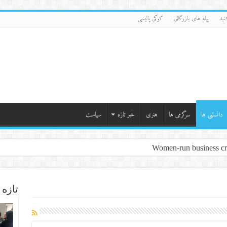
نید
پیام های بازرگانی
کوکی پالیسی
دانستنی ها
سرگرمی ها
هنری
خبر تازه
سیاست
Women-run business cre
تازه 