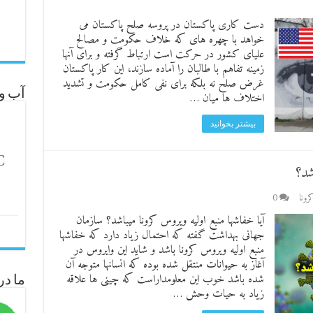
دست کاری پاکستان در پروسه صلح پاکستان می
خواهد با چهره های که خلاف حکومت و مصالح
علیای کشور در حرکت است ارتباط گرفته و برای آنها
زمینه تفاهم با طالبان را آماده سازند، این کار پاکستان
غرض صلح نه بلکه برای نفی کامل حکومت و تشدید
آب و 
اختلاف ها میان …
بیشتر بخوانید
C
شد؟
ونا
0
آیا خفاشها منبع اولیه ویروس کرونا میباشد؟ سازمان
جهانی بهداشت گفته که احتمال زیاد دارد که خفاشها
منبع اولیه ویروس کرونا باشد و شاید این وایروس در
آغاز به حیوانات منتقل شده بوده که انسانها متوجه آن
شده باشد خوب این معلومدار‌است که چینی ها علاقه
ما در
زیاد به حیات وحش …