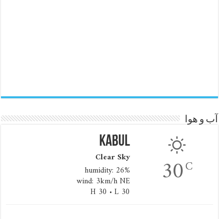
آب و هوا
Kabul
Clear Sky
30
C
humidity: 26%
wind: 3km/h NE
H 30 • L 30