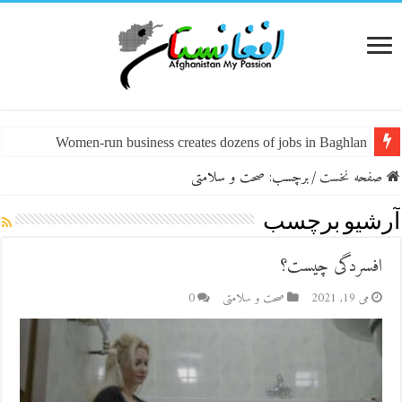
Women-run business creates dozens of jobs in Baghlan
صفحه نخست
/
برچسب:
صحت و سلامتی
آرشیو برچسب
افسردگی چیست؟
می 19, 2021
صحت و سلامتی
0