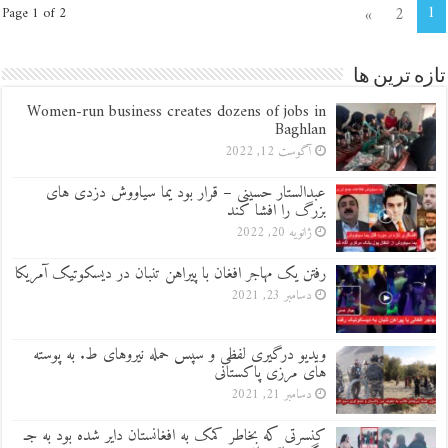
1
»
2
Page 1 of 2
تازه ترین ها
Women-run business creates dozens of jobs in
Baghlan
آگوست 12, 2022
عبدالستار حسینی – قرار بود یما سیاووش دزدی های
بزرگ را افشا کند
ژانویه 20, 2022
رفتن یک مهاجر افغان با پیراهن تنبان در دیسکوتیک آمریکا
دسامبر 23, 2021
ویدیو درگیری لفظی و سپس حمله نیروهای ط. به پوسته
های مرزی پاکستانی
دسامبر 21, 2021
کنسرتی که بخاطر کمک به افغانستان دایر شده بود به جـ