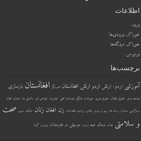
اطلاعات
ورود
خوراک ورودی‌ها
خوراک دیدگاه‌ها
وردپرس
برچسب‌ها
افغانستان
آموزشی
اردو ارتش افغانستان
اردو- ارتش
بازسازی
افسردگی
جامعه مدنی
حقوق اطفال
حقوق بشری
حیوانات خانگی
خدمات صحی
خشونت
خواص شیر
دانستنی ها
دختران افغان
صحت
زنان
زن افغان
دموکراسی
دندانها
رسانه ها
رسم و رسوم
رقاص
زراعت افغانستان
سمنک
سیب
و سلامتی
موسیقی
هنرمندان
فتبال
فرهنگ
محیط زیست
هنر
ویروس کرونا